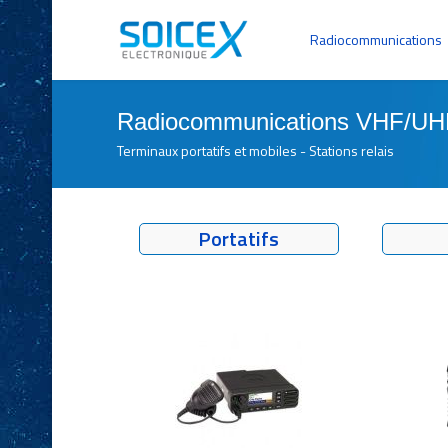
Radiocommunications
Radiocommunications VHF/UH
Terminaux portatifs et mobiles - Stations relais
Portatifs