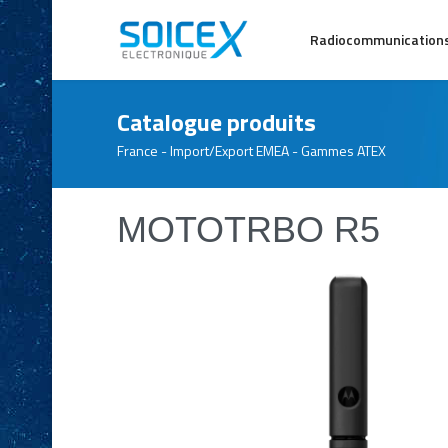
Radiocommunication
Catalogue produits
France - Import/Export EMEA - Gammes ATEX
MOTOTRBO R5