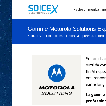
Radiocommunication
Gamme Motorola Solutions Expo
Solutions de radiocommunications adaptées aux conditi
Sur un chan
outil de co
En Afrique,
environneme
sur le long
La
gamme e
profession