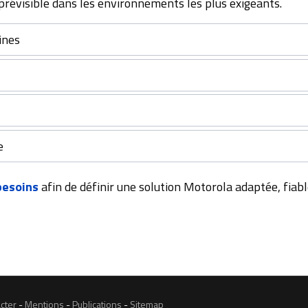
prévisible dans les environnements les plus exigeants.
aines
e
besoins
afin de définir une solution Motorola adaptée, fiabl
cter
-
Mentions
-
Publications
-
Sitemap