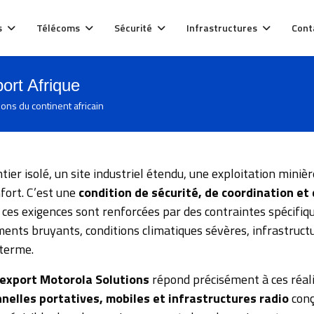
s
Télécoms
Sécurité
Infrastructures
Cont
rt Afrique
ons du continent africain
tier isolé, un site industriel étendu, une exploitation mini
nfort. C’est une
condition de sécurité, de coordination et 
 ces exigences sont renforcées par des contraintes spécifiq
nts bruyants, conditions climatiques sévères, infrastructur
 terme.
xport Motorola Solutions
répond précisément à ces réali
nelles portatives, mobiles et infrastructures radio
conç