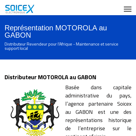
Représentation MOTOROLA au
GABON
Distributeur Revendeur pour l'Afrique - Maintenance et service
support local
Distributeur MOTOROLA au GABON
Basée dans capitale
administrative du pays,
l’agence partenaire Soicex
au GABON est une des
représentations historique
de l’entreprise sur le