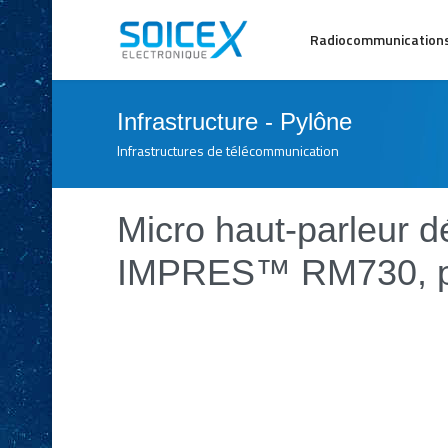
Radiocommunication
Infrastructure - Pylône
Infrastructures de télécommunication
Micro haut-parleur d
IMPRES™ RM730, pe