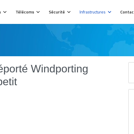
s
Télécoms
Sécurité
Infrastructures
Contac
éporté Windporting
tit