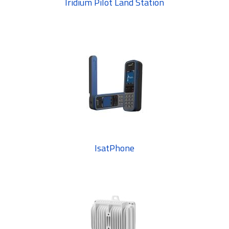
Iridium Pilot Land Station
IsatPhone