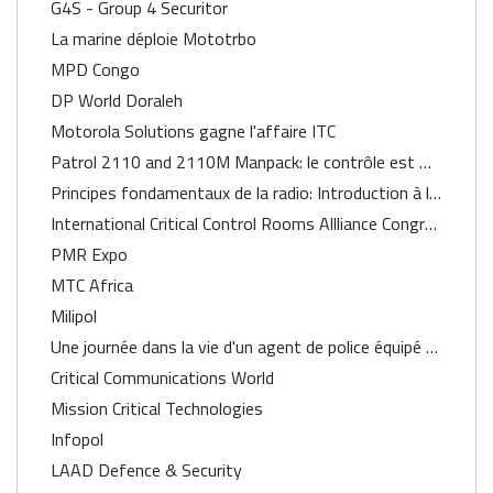
G4S - Group 4 Securitor
La marine déploie Mototrbo
MPD Congo
DP World Doraleh
Motorola Solutions gagne l'affaire ITC
Patrol 2110 and 2110M Manpack: le contrôle est maintenant entre vos mains
Principes fondamentaux de la radio: Introduction à la LMR
International Critical Control Rooms Allliance Congress
PMR Expo
MTC Africa
Milipol
Une journée dans la vie d'un agent de police équipé du terminal portable LEX755
Critical Communications World
Mission Critical Technologies
Infopol
LAAD Defence & Security