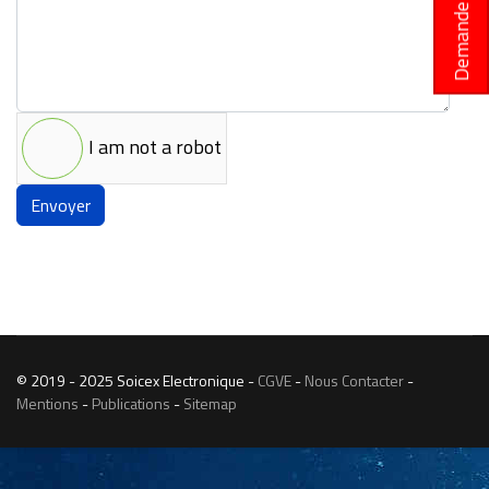
Demande de rappel
I am not a robot
Envoyer
© 2019 - 2025 Soicex Electronique -
CGVE
-
Nous Contacter
-
Mentions
-
Publications
-
Sitemap